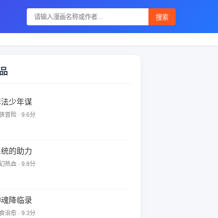
搜索
品
阵法少年谋
侠冒险 · 9.6分
系统的助力
幻热血 · 9.8分
神魂降临录
食治愈 · 9.3分