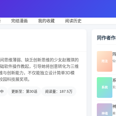
新
完结漫画
我的收藏
阅读历史
同作者作
空间思维薄弱、缺乏创新思维的少女赵雅琪的
仙
阵法
基础软件操作教起，引导她将创意转化为三维
维与创新能力，不仅能独立设计简单3D模
校园科技展奖项。
玄
系统
中
更新至：第30话
阅读量：187.5万
美
神魂