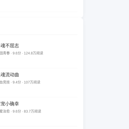
斗魂不屈志
园青春 · 9.6分 · 124.8万阅读
水魂流动曲
血竞技 · 9.4分 · 107万阅读
甜宠小确幸
爱治愈 · 9.6分 · 83.7万阅读