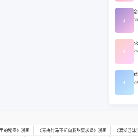
3
2
2
3
2
4
里的秘密》漫画
《青梅竹马不断向我甜蜜求婚》漫画
《满溢游泳