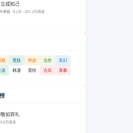
对立成知己
市悬疑 · 9.1分 · 207.3万阅读
悬疑
竞技
热血
治愈
玄幻
生活
韩漫
冒险
古风
青春
榜
相敬如宾礼
63.6万阅读