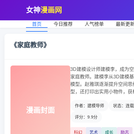
女神
漫画网
首页
今日推荐
人气榜单
最新更
《家庭教师》
3D建模设计师建模李，成为
家庭教师。建模李从3D建模
模型。赵雅琪逐渐提升空间思
型，还打印出实用小物件，获
作者：建模导师
状态：连载
漫画封面
评分：9.9分
科幻
艺术
成长
励志