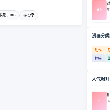
都
对立
收藏 (6181)
📤 分享
漫画分类
动作
搞笑
人气飙升
3
1